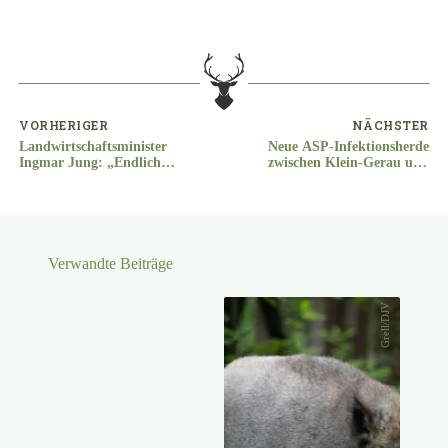
VORHERIGER
NÄCHSTER
Landwirtschaftsminister
Neue ASP-Infektionsherde
Ingmar Jung: „Endlich
zwischen Klein-Gerau und
Durchbruch beim
Griesheim
Schutzstatus des Wolfs“
Verwandte Beiträge
Grell/DJV