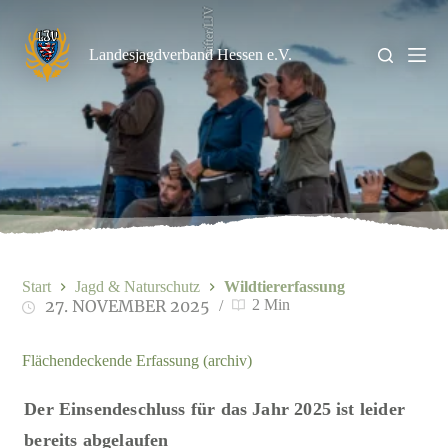
Zum
Stifter/LJV
Inhalt
springen
Landesjagdverband Hessen e.V.
Start
Jagd & Naturschutz
Wildtiererfassung
27. NOVEMBER 2025
2 Min
Flächendeckende Erfassung (archiv)
Der Einsendeschluss für das Jahr 2025 ist leider
bereits abgelaufen