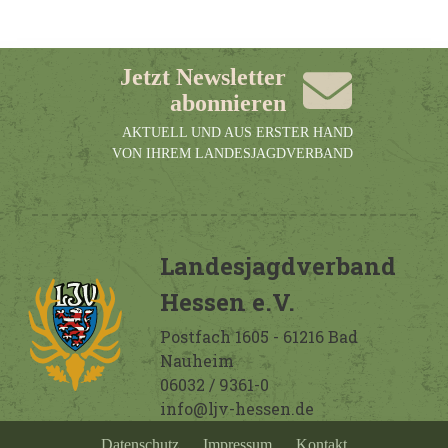
Jetzt Newsletter
abonnieren
AKTUELL UND AUS ERSTER HAND
VON IHREM LANDESJAGDVERBAND
Landesjagdverband
Hessen e.V.
Postfach 1605 - 61216 Bad
Nauheim
06032 / 9361-0
info@ljv-hessen.de
Datenschutz
Impressum
Kontakt